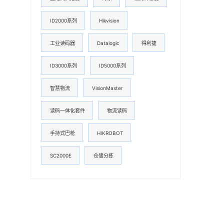
ID2000系列
Hikvision
工业读码器
Datalogic
得利捷
ID3000系列
ID5000系列
智慧物流
VisionMaster
读码一体化套件
物流读码
手持式巴枪
HIKROBOT
SC2000E
仓储分拣