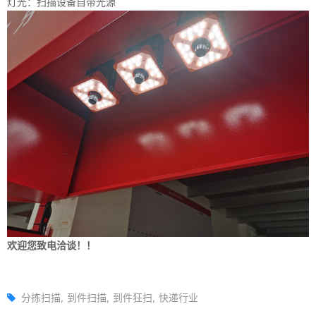
灯光：扫描设备自带光源
欢迎您致电洽谈！！
分拣扫描
到件扫描
到件狂扫
快递行业