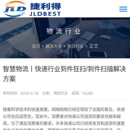
物流行业
»
»
» 正文
首页
解决方案
物流行业
智慧物流丨快递行业到件狂扫/到件扫描解决
方案
发布时间：2022-4-12
分类：
物流行业
阅读：15,292
随着科学技术的快速发展，网络购物已经在得到了全面的普及，快递
公司也应运而生。现如今，消费者对快递公司送货的要求也越来越
高，为了满足消费者的要求，许多快递公司已经将发货和送货的速度