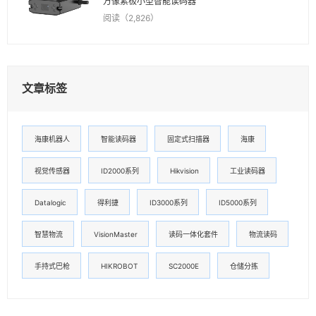
万像素极小型智能读码器
阅读（2,826）
文章标签
海康机器人
智能读码器
固定式扫描器
海康
视觉传感器
ID2000系列
Hikvision
工业读码器
Datalogic
得利捷
ID3000系列
ID5000系列
智慧物流
VisionMaster
读码一体化套件
物流读码
手持式巴枪
HIKROBOT
SC2000E
仓储分拣