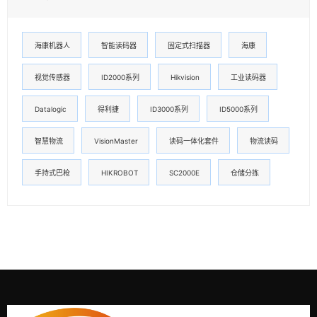
海康机器人
智能读码器
固定式扫描器
海康
视觉传感器
ID2000系列
Hikvision
工业读码器
Datalogic
得利捷
ID3000系列
ID5000系列
智慧物流
VisionMaster
读码一体化套件
物流读码
手持式巴枪
HIKROBOT
SC2000E
仓储分拣