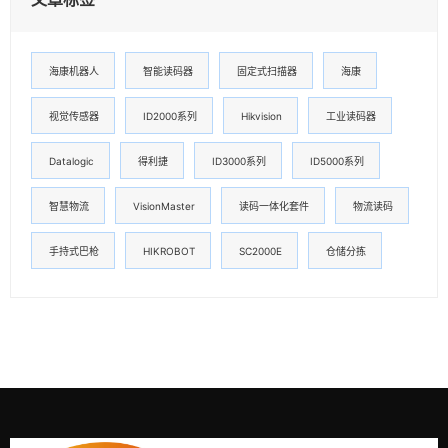
海康机器人
智能读码器
固定式扫描器
海康
视觉传感器
ID2000系列
Hikvision
工业读码器
Datalogic
得利捷
ID3000系列
ID5000系列
智慧物流
VisionMaster
读码一体化套件
物流读码
手持式巴枪
HIKROBOT
SC2000E
仓储分拣